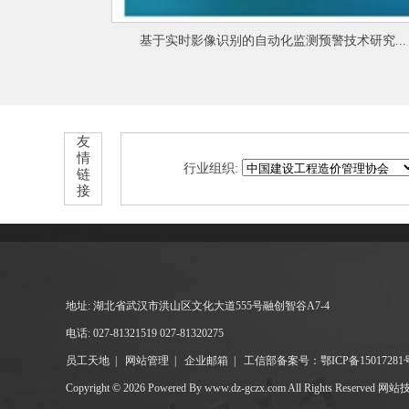
像识别的自动化监测预警技术研究...
天门市规模以
友
情
行业组织:
链
接
地址: 湖北省武汉市洪山区文化大道555号融创智谷A7-4
电话: 027-81321519 027-81320275
员工天地
|
网站管理
|
企业邮箱
|
工信部备案号：鄂ICP备15017281
Copyright © 2026 Powered By www.dz-gczx.com All Rights Reserved
网站技