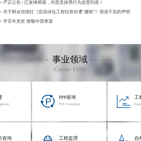
严正公告 | 已发律师函，对恶意抹黑行为追责到底！
关于财会信报社《宜昌绿化工程结算价遭“腰斩”》报道不实的声明
学百年党史 致敬中国脊梁
事业领域
Career Field
理
PPP咨询
工
agement
PPP Consulting
Engi
价咨询
工程监理
自