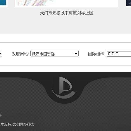
下河流划界上图
安陆市体育中心项目
政府网站:
国际组织:
文
创
科
号
技
术支持:
文创网络科技