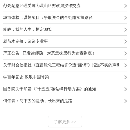
彭亮副总经理受邀为洪山区财政局授课交流
城市体检→谋划项目→争取资金的全链路实操路径
杨静：我的人生，恒定38℃
就苗木定价，谈谈专业事
严正公告 | 已发律师函，对恶意抹黑行为追责到底！
关于财会信报社《宜昌绿化工程结算价遭“腰斩”》报道不实的声明
学百年党史 致敬中国脊梁
国务院关于印发《“十五五”碳达峰行动方案》的通知
何伟青：闷下去的是劲，长出来的是路
了解更多 >>