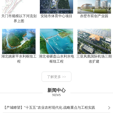
天门市规模以下河流划
安陆市体育中心项目
赤壁市双创产业园
界上图
湖北姚家平水利枢纽工
湖北省碾盘山水利水电
三亚凤凰国际机场三期
程
枢纽工程
改扩建
了解更多 >>
新闻中心
NEWS
【产城瞭望】“十五五”农业农村现代化:战略重点与工程实践