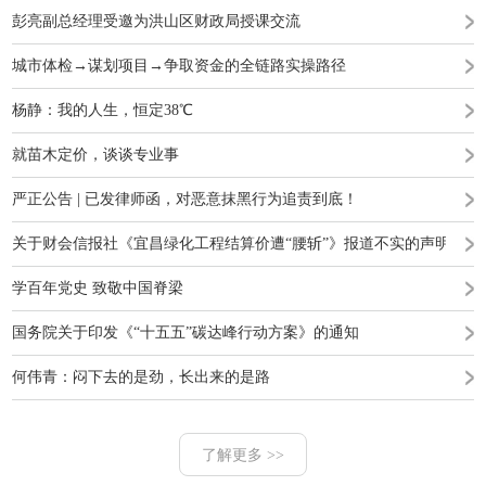
彭亮副总经理受邀为洪山区财政局授课交流
城市体检→谋划项目→争取资金的全链路实操路径
杨静：我的人生，恒定38℃
就苗木定价，谈谈专业事
严正公告 | 已发律师函，对恶意抹黑行为追责到底！
关于财会信报社《宜昌绿化工程结算价遭“腰斩”》报道不实的声明
学百年党史 致敬中国脊梁
国务院关于印发《“十五五”碳达峰行动方案》的通知
何伟青：闷下去的是劲，长出来的是路
了解更多 >>