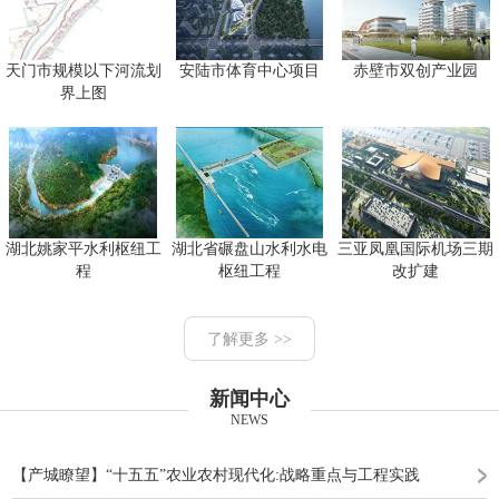
天门市规模以下河流划
安陆市体育中心项目
赤壁市双创产业园
界上图
湖北姚家平水利枢纽工
湖北省碾盘山水利水电
三亚凤凰国际机场三期
程
枢纽工程
改扩建
了解更多 >>
新闻中心
NEWS
【产城瞭望】“十五五”农业农村现代化:战略重点与工程实践