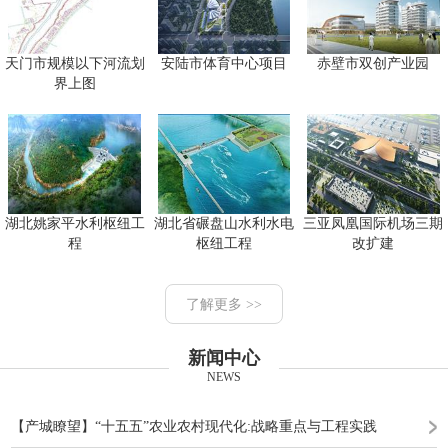
天门市规模以下河流划
安陆市体育中心项目
赤壁市双创产业园
界上图
湖北姚家平水利枢纽工
湖北省碾盘山水利水电
三亚凤凰国际机场三期
程
枢纽工程
改扩建
了解更多 >>
新闻中心
NEWS
【产城瞭望】“十五五”农业农村现代化:战略重点与工程实践