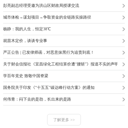
彭亮副总经理受邀为洪山区财政局授课交流
城市体检→谋划项目→争取资金的全链路实操路径
杨静：我的人生，恒定38℃
就苗木定价，谈谈专业事
严正公告 | 已发律师函，对恶意抹黑行为追责到底！
关于财会信报社《宜昌绿化工程结算价遭“腰斩”》报道不实的声明
学百年党史 致敬中国脊梁
国务院关于印发《“十五五”碳达峰行动方案》的通知
何伟青：闷下去的是劲，长出来的是路
了解更多 >>