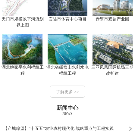
天门市规模以下河流划
安陆市体育中心项目
赤壁市双创产业园
界上图
湖北姚家平水利枢纽工
湖北省碾盘山水利水电
三亚凤凰国际机场三期
程
枢纽工程
改扩建
了解更多 >>
新闻中心
NEWS
【产城瞭望】“十五五”农业农村现代化:战略重点与工程实践