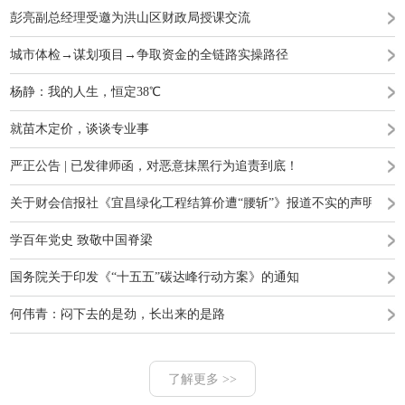
彭亮副总经理受邀为洪山区财政局授课交流
城市体检→谋划项目→争取资金的全链路实操路径
杨静：我的人生，恒定38℃
就苗木定价，谈谈专业事
严正公告 | 已发律师函，对恶意抹黑行为追责到底！
关于财会信报社《宜昌绿化工程结算价遭“腰斩”》报道不实的声明
学百年党史 致敬中国脊梁
国务院关于印发《“十五五”碳达峰行动方案》的通知
何伟青：闷下去的是劲，长出来的是路
了解更多 >>