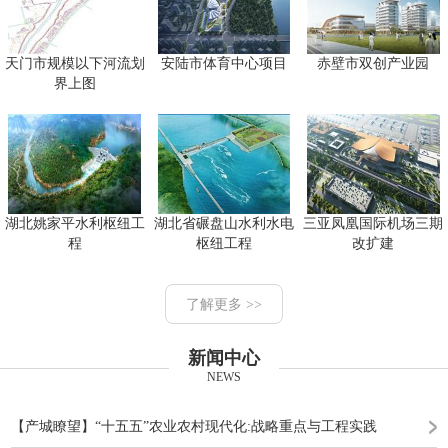
天门市规模以下河流划
安陆市体育中心项目
赤壁市双创产业园
界上图
湖北姚家平水利枢纽工
湖北省碾盘山水利水电
三亚凤凰国际机场三期
程
枢纽工程
改扩建
了解更多 >>
新闻中心
NEWS
【产城瞭望】“十五五”农业农村现代化:战略重点与工程实践