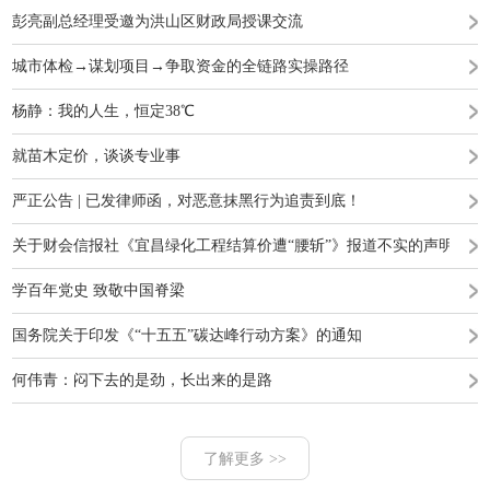
彭亮副总经理受邀为洪山区财政局授课交流
城市体检→谋划项目→争取资金的全链路实操路径
杨静：我的人生，恒定38℃
就苗木定价，谈谈专业事
严正公告 | 已发律师函，对恶意抹黑行为追责到底！
关于财会信报社《宜昌绿化工程结算价遭“腰斩”》报道不实的声明
学百年党史 致敬中国脊梁
国务院关于印发《“十五五”碳达峰行动方案》的通知
何伟青：闷下去的是劲，长出来的是路
了解更多 >>