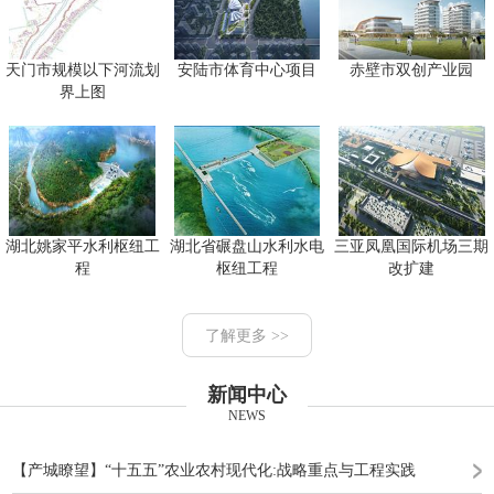
天门市规模以下河流划
安陆市体育中心项目
赤壁市双创产业园
界上图
湖北姚家平水利枢纽工
湖北省碾盘山水利水电
三亚凤凰国际机场三期
程
枢纽工程
改扩建
了解更多 >>
新闻中心
NEWS
【产城瞭望】“十五五”农业农村现代化:战略重点与工程实践