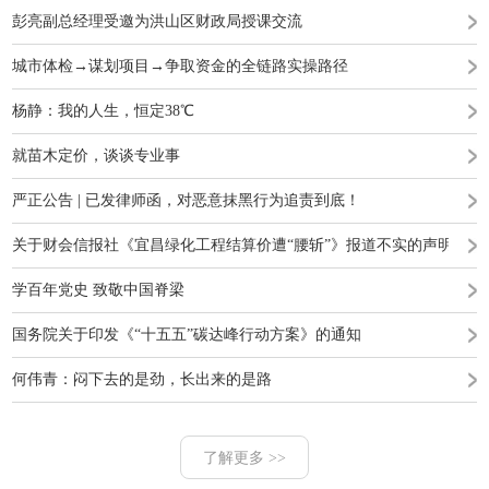
彭亮副总经理受邀为洪山区财政局授课交流
城市体检→谋划项目→争取资金的全链路实操路径
杨静：我的人生，恒定38℃
就苗木定价，谈谈专业事
严正公告 | 已发律师函，对恶意抹黑行为追责到底！
关于财会信报社《宜昌绿化工程结算价遭“腰斩”》报道不实的声明
学百年党史 致敬中国脊梁
国务院关于印发《“十五五”碳达峰行动方案》的通知
何伟青：闷下去的是劲，长出来的是路
了解更多 >>