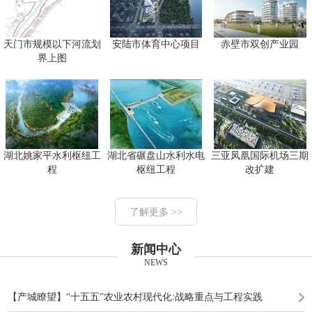
天门市规模以下河流划
安陆市体育中心项目
赤壁市双创产业园
界上图
湖北姚家平水利枢纽工
湖北省碾盘山水利水电
三亚凤凰国际机场三期
程
枢纽工程
改扩建
了解更多 >>
新闻中心
NEWS
【产城瞭望】“十五五”农业农村现代化:战略重点与工程实践