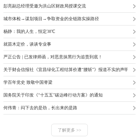
彭亮副总经理受邀为洪山区财政局授课交流
城市体检→谋划项目→争取资金的全链路实操路径
杨静：我的人生，恒定38℃
就苗木定价，谈谈专业事
严正公告 | 已发律师函，对恶意抹黑行为追责到底！
关于财会信报社《宜昌绿化工程结算价遭“腰斩”》报道不实的声明
学百年党史 致敬中国脊梁
国务院关于印发《“十五五”碳达峰行动方案》的通知
何伟青：闷下去的是劲，长出来的是路
了解更多 >>