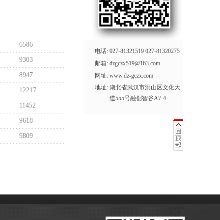
6586
电话:
027-81321519 027-81320275
9303
邮箱:
dzgczx519@163.com
8947
网址:
www.dz-gczx.com
地址:
湖北省武汉市洪山区文化大
12217
道555号融创智谷A7-4
11452
9618
9809