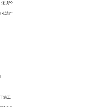
，还须经
关依法作
间；
于施工