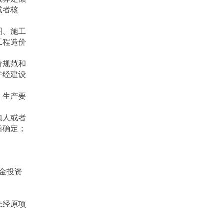
或者核
图、施工
工程造价
价规范和
并经建设
、生产要
包人或者
后确定；
金投资
未经原项