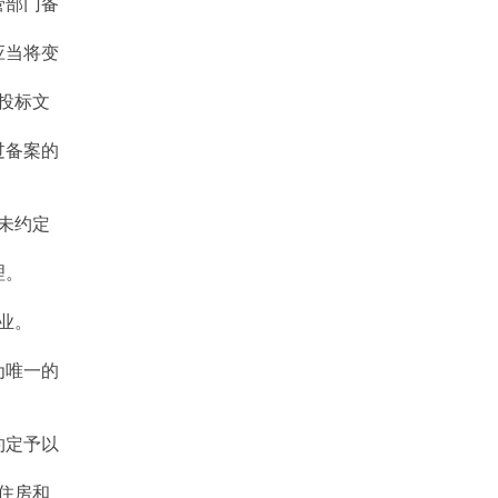
管部门备
应当将变
投标文
过备案的
未约定
理。
业。
为唯一的
约定予以
住房和