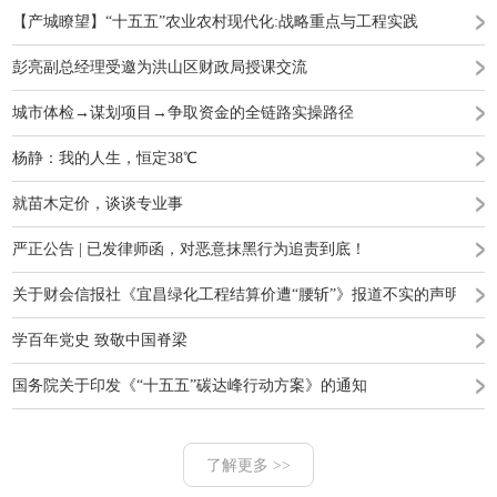
【产城瞭望】“十五五”农业农村现代化:战略重点与工程实践
彭亮副总经理受邀为洪山区财政局授课交流
城市体检→谋划项目→争取资金的全链路实操路径
杨静：我的人生，恒定38℃
就苗木定价，谈谈专业事
严正公告 | 已发律师函，对恶意抹黑行为追责到底！
关于财会信报社《宜昌绿化工程结算价遭“腰斩”》报道不实的声明
学百年党史 致敬中国脊梁
国务院关于印发《“十五五”碳达峰行动方案》的通知
了解更多 >>