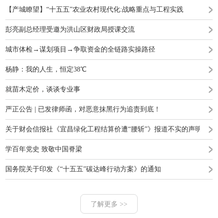
【产城瞭望】“十五五”农业农村现代化:战略重点与工程实践
彭亮副总经理受邀为洪山区财政局授课交流
城市体检→谋划项目→争取资金的全链路实操路径
杨静：我的人生，恒定38℃
就苗木定价，谈谈专业事
严正公告 | 已发律师函，对恶意抹黑行为追责到底！
关于财会信报社《宜昌绿化工程结算价遭“腰斩”》报道不实的声明
学百年党史 致敬中国脊梁
国务院关于印发《“十五五”碳达峰行动方案》的通知
了解更多 >>